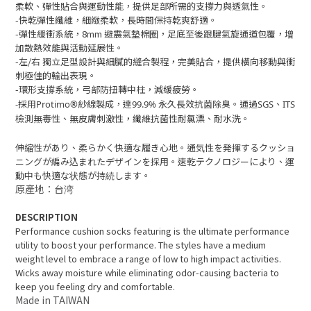
柔軟、彈性貼合與運動性能，提供足部所需的支撐力與透氣性。
-快乾彈性纖維，細緻柔軟，長時間保持乾爽舒適。
-彈性緩衝系統，8mm 避震氣墊棉圈，足底至後跟腱氣旋通道包覆，增
加散熱效能與活動延展性。
-左/右 獨立足型設計與細膩的縫合製程，完美貼合，提供橫向移動與衝
刺極佳的輸出表現。
-環形支撐系統，弓部防扭轉中柱，減緩疲勞。
-採用Protimo®紗線製成，達99.9% 永久長效抗菌除臭。通過SGS、ITS
檢測無毒性、無皮膚刺激性，纖維抗菌性耐氯漂、耐水洗。
伸縮性があり、柔らかく快適な履き心地。通気性を発揮するクッショ
ニングが編み込まれたデザインを採用。速乾テクノロジーにより、運
動中も快適な状態が持続します。
原產地：台湾
DESCRIPTION
Performance cushion socks featuring is the ultimate performance
utility to boost
your performance. The styles have a medium
weight level to embrace a range of
low to high impact activities.
Wicks away moisture while eliminating odor-causing
bacteria to
keep you feeling dry and comfortable.
Made in TAIWAN