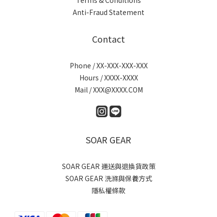
Terms & Conditions
Anti-Fraud Statement
Contact
Phone / XX-XXX-XXX-XXX
Hours / XXXX-XXXX
Mail / XXX@XXXX.COM
SOAR GEAR
SOAR GEAR 運送與退換貨政策
SOAR GEAR 洗滌與保養方式
隱私權條款