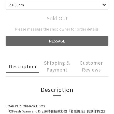
Sold Out
Please message the shop owner for order details.
MESSAGE
Shipping &
Customer
Description
Payment
Reviews
Description
SOAR PERFORMANCE SOX
『以Fresh ,Warm and Dry.秉持著極致舒適『着感獨走』的創作概念』