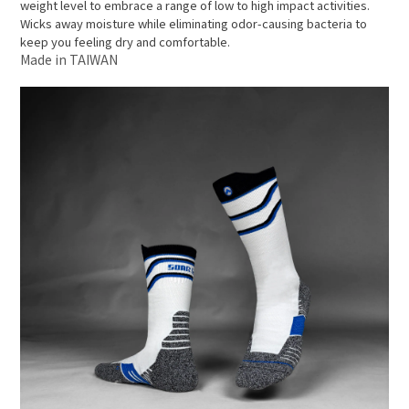
weight level to embrace a range of
low to high impact activities.
Wicks away moisture while eliminating odor-causing
bacteria to
keep you feeling dry and comfortable.
Made in TAIWAN