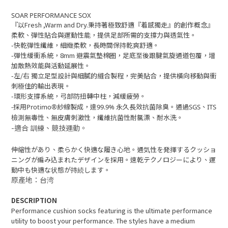
SOAR PERFORMANCE SOX
『以Fresh ,Warm and Dry.秉持著極致舒適『着感獨走』的創作概念』
柔軟、彈性貼合與運動性能，提供足部所需的支撐力與透氣性。
-快乾彈性纖維，細緻柔軟，長時間保持乾爽舒適。
-彈性緩衝系統，8mm 避震氣墊棉圈，足底至後跟腱氣旋通道包覆，增
加散熱效能與活動延展性。
-左/右 獨立足型設計與細膩的縫合製程，完美貼合，提供橫向移動與衝
刺極佳的輸出表現。
-環形支撐系統，弓部防扭轉中柱，減緩疲勞。
-採用Protimo®紗線製成，達99.9% 永久長效抗菌除臭。通過SGS、ITS
檢測無毒性、無皮膚刺激性，纖維抗菌性耐氯漂、耐水洗。
-適合 訓練、競技運動。
伸縮性があり、柔らかく快適な履き心地。通気性を発揮するクッショ
ニングが編み込まれたデザインを採用。速乾テクノロジーにより、運
動中も快適な状態が持続します。
原產地：台湾
DESCRIPTION
Performance cushion socks featuring is the ultimate performance
utility to boost
your performance. The styles have a medium