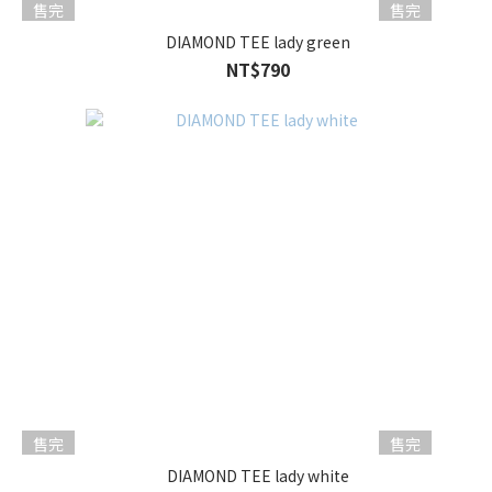
售完
售完
DIAMOND TEE lady green
NT$790
售完
售完
DIAMOND TEE lady white