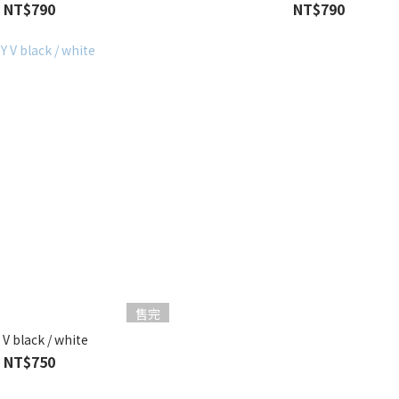
NT$790
NT$790
售完
V black / white
NT$750