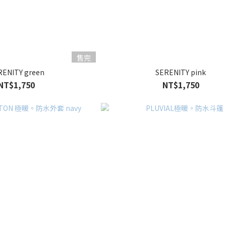
售完
RENITY green
SERENITY pink
NT$1,750
NT$1,750