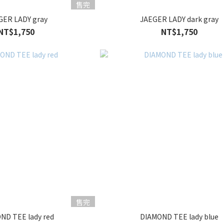
售完
GER LADY gray
JAEGER LADY dark gray
NT$1,750
NT$1,750
售完
ND TEE lady red
DIAMOND TEE lady blue