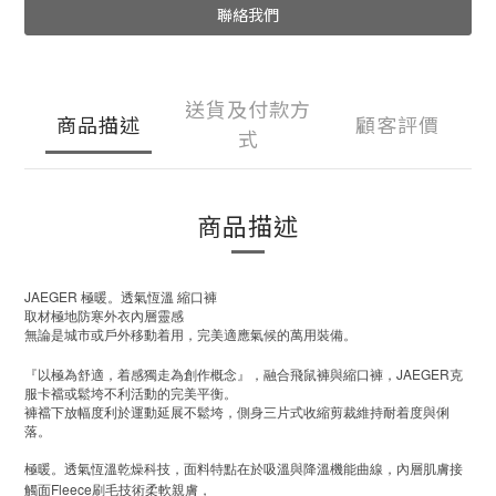
聯絡我們
送貨及付款方
商品描述
顧客評價
式
商品描述
JAEGER
極暖。透氣恆溫
縮口褲
取材極地防寒外衣內層靈感
無論是城市或戶外移動着用，完美適應氣候的萬用裝備。
JAEGER
『以極為舒適，着感獨走為創作概念』，融合飛鼠褲與縮口褲，
克
服卡襠或鬆垮不利活動的完美平衡。
褲襠下放幅度利於運動延展不鬆垮，側身三片式收縮剪裁維持耐着度與俐
落。
極暖。透氣恆溫乾燥科技，面料特點在於吸溫與降溫機能曲線，內層肌膚接
Fleece
觸面
刷毛技術柔軟親膚，