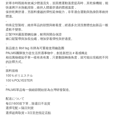
於寒冷時既能有效減少體溫流失，並因應運動溫度提高時，其乾燥機能，能
快速將汗水熱氣排除，維持人體最舒適的體感溫度，
保持乾爽舒適，另面料優越的彈性延伸能力，非常適合運動與熱身防寒維持
體溫。
-
特殊定型製程，維持單品的狀態與耐着度，經過多次清洗整體也如新品一般
柔軟不變形。
YKK
訂製
霧面塑鋼拉鍊，耐用與開合保證
褲口鬆緊帶與加長拉繩，增加穿着彈性與舒適度。
-
8bit tag
新品復古
吊牌為可重複使用鑰匙圈
PALMS
團隊致力從生活所遇事物中，創造新想法＃着感獨走
相信萬物都如手掌一樣有表有裏，只要翻面轉換角度，就可能出現截然不同
的詮釋方式。
-
面料規格
100
％ポリエステル
100
POLYESTER
％
-
PALMS
單品每一個細節開始皆為台灣研發製造。
配送について
1600
每日
前下單，除週日不送貨
選擇宅配＝隔日到貨
3
選擇超商取貨＝
日至您指定店點