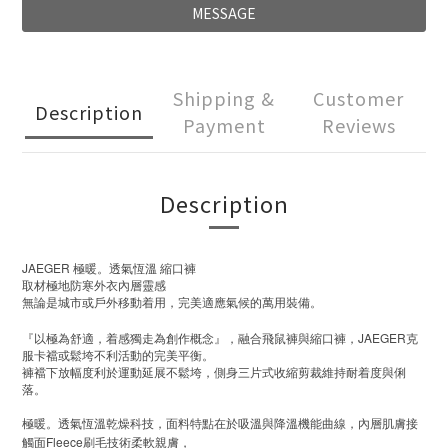
MESSAGE
Shipping &
Customer
Description
Payment
Reviews
Description
JAEGER
極暖。透氣恆溫
縮口褲
取材極地防寒外衣內層靈感
無論是城市或戶外移動着用，完美適應氣候的萬用裝備。
JAEGER
『以極為舒適，着感獨走為創作概念』，融合飛鼠褲與縮口褲，
克
服卡襠或鬆垮不利活動的完美平衡。
褲襠下放幅度利於運動延展不鬆垮，側身三片式收縮剪裁維持耐着度與俐
落。
極暖。透氣恆溫乾燥科技，面料特點在於吸溫與降溫機能曲線，內層肌膚接
Fleece
觸面
刷毛技術柔軟親膚，