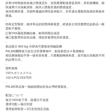
於寒冷時既能有效減少體溫流失，並因應運動溫度提高時，其乾燥機能，能
快速將汗水熱氣排除，維持人體最舒適的體感溫度，
保持乾爽舒適，另面料優越的彈性延伸能力，非常適合運動與熱身防寒維持
體溫。
-
特殊定型製程，維持單品的狀態與耐着度，經過多次清洗整體也如新品一般
柔軟不變形。
YKK
訂製
霧面塑鋼拉鍊，耐用與開合保證
褲口鬆緊帶與加長拉繩，增加穿着彈性與舒適度。
-
8bit tag
新品復古
吊牌為可重複使用鑰匙圈
PALMS
團隊致力從生活所遇事物中，創造新想法＃着感獨走
相信萬物都如手掌一樣有表有裏，只要翻面轉換角度，就可能出現截然不同
的詮釋方式。
-
面料規格
100
％ポリエステル
100
POLYESTER
％
-
PALMS
單品每一個細節開始皆為台灣研發製造。
配送について
1600
每日
前下單，除週日不送貨
選擇宅配＝隔日到貨
3
選擇超商取貨＝
日至您指定店點