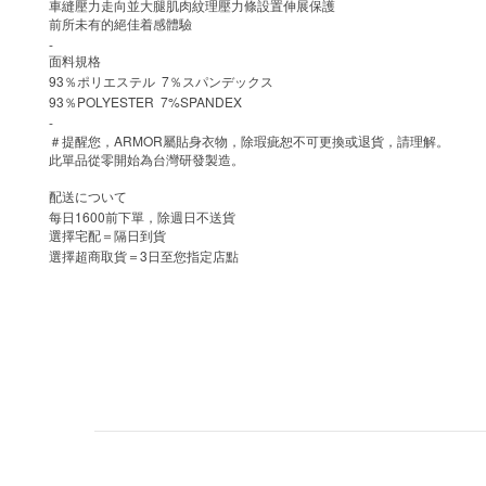
車縫壓力走向並大腿肌肉紋理壓力條設置伸展保護
前所未有的絕佳着感體驗
-
面料規格
93
7
％ポリエステル
％スパンデックス
93
POLYESTER 7%SPANDEX
％
-
ARMOR
＃提醒您，
屬貼身衣物，除瑕疵恕不可更換或退貨，請理解。
此單品從零開始為台灣研發製造。
配送について
1600
每日
前下單，除週日不送貨
選擇宅配＝隔日到貨
3
選擇超商取貨＝
日至您指定店點