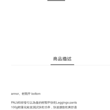
商品描述
armor
bottom
。輕戰甲
PALMS
Leggings pants
研發引以為傲的輕戰甲快乾
100g
輕量化歐規測試快乾功率，快速擴散乾爽舒適