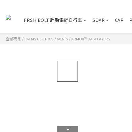
FRSH BOLT 胖胎電輔自行車
SOAR
CAP
全部商品
/
PALMS CLOTHES
/
MEN'S
/
ARMOR™ BASELAYERS