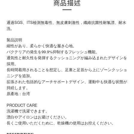
商品描述
通過SGS、ITS檢測無毒性、無皮膚刺激性，纖維抗菌性耐氯漂、耐水
洗。
製品説明
縮性があり、柔らかく快適な履き心地。
バクテリアの発生を99.9%抑制するフレッシュ機能。
通気性と耐久性を発揮するクッショニングが編み込まれたデザインを
採用。
長時間着用されることを想定し、足裏と足首から上にゾーンクッショ
ニングを追加。
拡張された包括的なアーチサポートデザイン、運動中も快適な状態が
持続します。
原產地：台湾
PRODUCT CARE
洗濯機で洗濯できます。
漂白やアイロンはお避けください。
長くご使用いただくために、乾燥機の使用はお控えください。