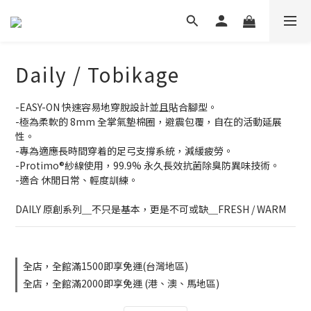
Daily / Tobikage
-EASY-ON 快速容易地穿脫設計並且貼合腳型。
-極為柔軟的 8mm 全掌氣墊棉圈，避震包覆，自在的活動延展
性。
-專為適應長時間穿着的足弓支撐系統，減緩疲勞。
-Protimo®紗線使用，99.9% 永久長效抗菌除臭防異味技術。
-適合 休閒日常、輕度訓練。
DAILY 原創系列＿不只是基本，更是不可或缺＿FRESH / WARM
全店，全館滿1500即享免運(台灣地區)
全店，全館滿2000即享免運 (港、澳、馬地區)