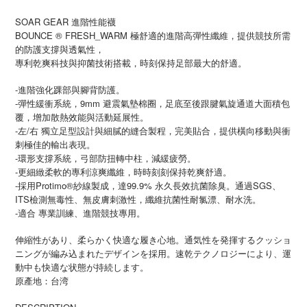
SOAR GEAR 進階性能襪
BOUNCE ® FRESH_WARM 極舒適的進階高彈性纖維，提供競技所需
的防護支撐與透氣性，
專利乾爽科技與抑菌技術搭載，時刻保持足部最大的舒適。
-進階強化踝部與腳背防護。
-彈性緩衝系統，9mm 避震氣墊棉圈，足底至後跟腱氣旋通道大面積包
覆，增加散熱效能與活動延展性。
-左/右 獨立足型設計與細膩的縫合製程，完美貼合，提供橫向移動與衝
刺極佳的輸出表現。
-環形支撐系統，弓部防扭轉中柱，減緩疲勞。
-更細緻柔軟的專利涼爽纖維，時時刻刻保持乾爽舒適。
-採用Protimo®紗線製成，達99.9% 永久長效抗菌除臭。通過SGS、
ITS檢測無毒性、無皮膚刺激性，纖維抗菌性耐氯漂、耐水洗。
-適合 專業訓練、進階競技專用。
伸縮性があり、柔らかく快適な履き心地。通気性を発揮するクッショ
ニングが編み込まれたデザインを採用。速乾テクノロジーにより、運
動中も快適な状態が持続します。
原產地：台湾